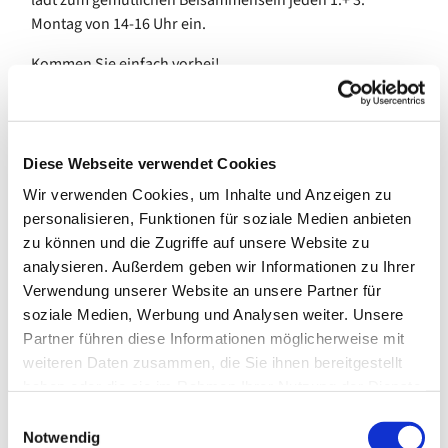
Montag von 14-16 Uhr ein.
Kommen Sie einfach vorbei!
Wir freuen uns auf Sie!
Diese Webseite verwendet Cookies
Barrierearmer Zugang.
Wir verwenden Cookies, um Inhalte und Anzeigen zu
personalisieren, Funktionen für soziale Medien anbieten
Bei Fragen in der Küsterei melden:
030-7420080
zu können und die Zugriffe auf unsere Website zu
(dienstags 9-12h + donnerstags 15-18h)
analysieren. Außerdem geben wir Informationen zu Ihrer
Verwendung unserer Website an unsere Partner für
soziale Medien, Werbung und Analysen weiter. Unsere
Partner führen diese Informationen möglicherweise mit
weiteren Daten zusammen, die Sie ihnen bereitgestellt
haben oder die sie im Rahmen Ihrer Nutzung der Dienste
gesammelt haben.
E
Notwendig
i