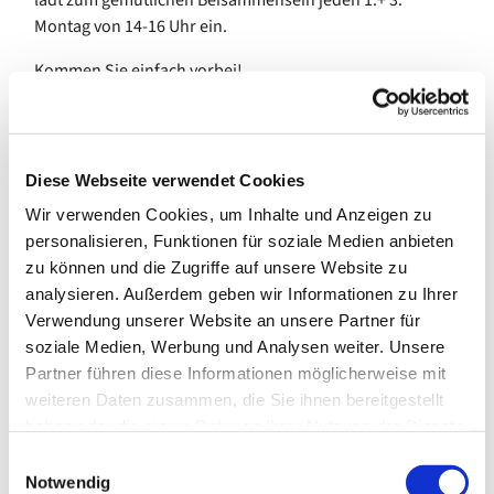
Montag von 14-16 Uhr ein.
Kommen Sie einfach vorbei!
Wir freuen uns auf Sie!
Diese Webseite verwendet Cookies
Barrierearmer Zugang.
Wir verwenden Cookies, um Inhalte und Anzeigen zu
personalisieren, Funktionen für soziale Medien anbieten
Bei Fragen in der Küsterei melden:
030-7420080
zu können und die Zugriffe auf unsere Website zu
(dienstags 9-12h + donnerstags 15-18h)
analysieren. Außerdem geben wir Informationen zu Ihrer
Verwendung unserer Website an unsere Partner für
soziale Medien, Werbung und Analysen weiter. Unsere
Partner führen diese Informationen möglicherweise mit
weiteren Daten zusammen, die Sie ihnen bereitgestellt
haben oder die sie im Rahmen Ihrer Nutzung der Dienste
gesammelt haben.
E
Notwendig
i