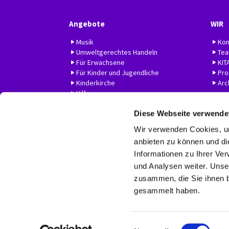
Angebote
WIR
Musik
Kon
Umweltgerechtes Handeln
Te
Für Erwachsene
KIT
Für Kinder und Jugendliche
Prof
Kinderkirche
Arc
Hilfe
Diese Webseite verwende
Wir verwenden Cookies, um
anbieten zu können und di
Informationen zu Ihrer Ve
und Analysen weiter. Unse
zusammen, die Sie ihnen b
gesammelt haben.
E