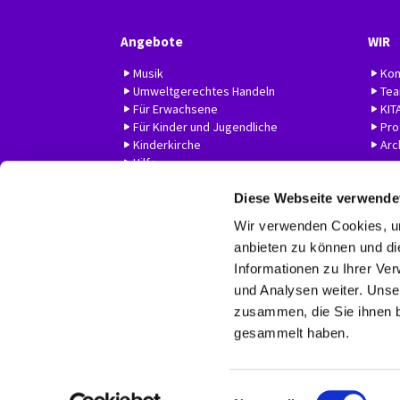
Angebote
WIR
Musik
Kon
Umweltgerechtes Handeln
Te
Für Erwachsene
KIT
Für Kinder und Jugendliche
Prof
Kinderkirche
Arc
Hilfe
Diese Webseite verwende
Wir verwenden Cookies, um
anbieten zu können und di
Informationen zu Ihrer Ve
und Analysen weiter. Unse
zusammen, die Sie ihnen b
gesammelt haben.
E