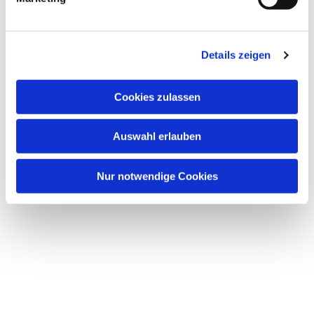
u
n
g
Details zeigen
s
a
u
Cookies zulassen
s
w
Auswahl erlauben
a
h
l
Nur notwendige Cookies