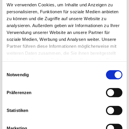
Wir verwenden Cookies, um Inhalte und Anzeigen zu
personalisieren, Funktionen für soziale Medien anbieten
zu können und die Zugriffe auf unsere Website zu
analysieren. Außerdem geben wir Informationen zu Ihrer
Verwendung unserer Website an unsere Partner für
soziale Medien, Werbung und Analysen weiter. Unsere
Partner führen diese Informationen möglicherweise mit
weiteren Daten zusammen, die Sie ihnen bereitgestellt
haben oder die sie im Rahmen Ihrer Nutzung der Dienste
gesammelt haben.
E
Notwendig
i
n
w
Präferenzen
i
l
Dies könnte Sie auch interessieren
l
Statistiken
i
g
Marketing