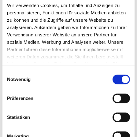
Wir verwenden Cookies, um Inhalte und Anzeigen zu
personalisieren, Funktionen für soziale Medien anbieten
zu können und die Zugriffe auf unsere Website zu
analysieren. Außerdem geben wir Informationen zu Ihrer
Verwendung unserer Website an unsere Partner für
soziale Medien, Werbung und Analysen weiter. Unsere
Partner führen diese Informationen möglicherweise mit
weiteren Daten zusammen, die Sie ihnen bereitgestellt
haben oder die sie im Rahmen Ihrer Nutzung der Dienste
gesammelt haben.
E
Notwendig
i
n
w
Präferenzen
i
l
Dies könnte Sie auch interessieren
l
Statistiken
i
g
Marketing