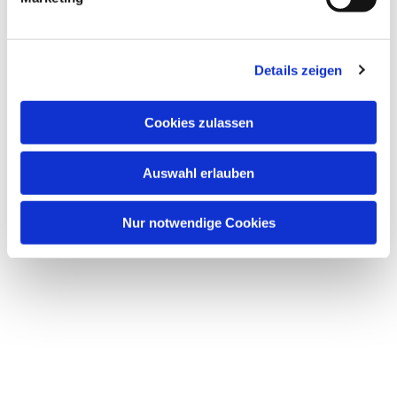
u
n
g
Details zeigen
s
a
u
Cookies zulassen
s
w
Auswahl erlauben
a
h
l
Nur notwendige Cookies