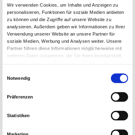
Wir verwenden Cookies, um Inhalte und Anzeigen zu
personalisieren, Funktionen für soziale Medien anbieten
zu können und die Zugriffe auf unsere Website zu
analysieren. Außerdem geben wir Informationen zu Ihrer
Verwendung unserer Website an unsere Partner für
soziale Medien, Werbung und Analysen weiter. Unsere
Partner führen diese Informationen möglicherweise mit
weiteren Daten zusammen, die Sie ihnen bereitgestellt
haben oder die sie im Rahmen Ihrer Nutzung der Dienste
gesammelt haben.
E
Notwendig
i
n
w
Präferenzen
i
l
Dies könnte Sie auch interessieren
l
Statistiken
i
g
Marketing