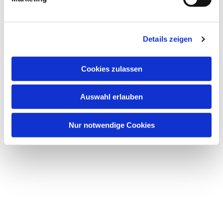
u
n
g
Details zeigen
s
a
u
Cookies zulassen
s
w
Auswahl erlauben
a
h
l
Nur notwendige Cookies