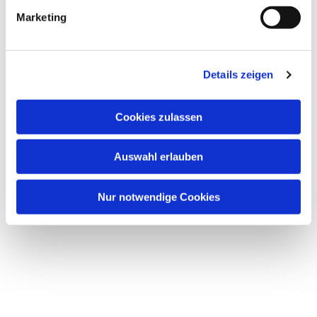
g
Marketing
u
n
g
Details zeigen
s
a
u
Cookies zulassen
s
w
Auswahl erlauben
a
h
l
Nur notwendige Cookies