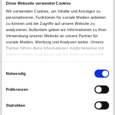
Diese Webseite verwendet Cookies
Wir verwenden Cookies, um Inhalte und Anzeigen zu
personalisieren, Funktionen für soziale Medien anbieten
zu können und die Zugriffe auf unsere Website zu
analysieren. Außerdem geben wir Informationen zu Ihrer
Verwendung unserer Website an unsere Partner für
soziale Medien, Werbung und Analysen weiter. Unsere
Partner führen diese Informationen möglicherweise mit
weiteren Daten zusammen, die Sie ihnen bereitgestellt
haben oder die sie im Rahmen Ihrer Nutzung der Dienste
gesammelt haben.
E
Notwendig
i
n
w
Präferenzen
i
l
l
Statistiken
Dies könnte Sie auch interessieren
i