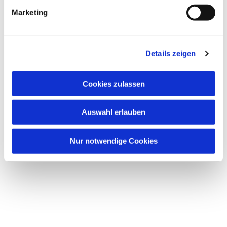
g
Marketing
u
n
g
Details zeigen
s
a
u
Cookies zulassen
s
w
Auswahl erlauben
a
h
l
Nur notwendige Cookies