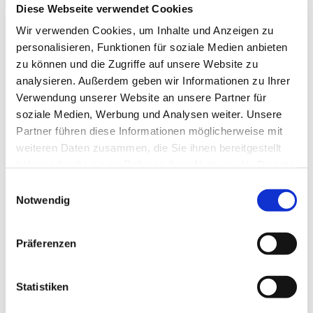
Diese Webseite verwendet Cookies
Wir verwenden Cookies, um Inhalte und Anzeigen zu
personalisieren, Funktionen für soziale Medien anbieten
zu können und die Zugriffe auf unsere Website zu
analysieren. Außerdem geben wir Informationen zu Ihrer
Verwendung unserer Website an unsere Partner für
soziale Medien, Werbung und Analysen weiter. Unsere
Partner führen diese Informationen möglicherweise mit
weiteren Daten zusammen, die Sie ihnen bereitgestellt
haben oder die sie im Rahmen Ihrer Nutzung der Dienste
gesammelt haben.
E
Notwendig
i
n
w
Präferenzen
i
l
l
Statistiken
Dies könnte Sie auch interessieren
i