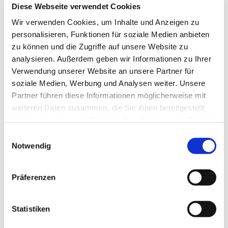
Diese Webseite verwendet Cookies
Wir verwenden Cookies, um Inhalte und Anzeigen zu
personalisieren, Funktionen für soziale Medien anbieten
zu können und die Zugriffe auf unsere Website zu
analysieren. Außerdem geben wir Informationen zu Ihrer
Verwendung unserer Website an unsere Partner für
soziale Medien, Werbung und Analysen weiter. Unsere
Partner führen diese Informationen möglicherweise mit
weiteren Daten zusammen, die Sie ihnen bereitgestellt
haben oder die sie im Rahmen Ihrer Nutzung der Dienste
gesammelt haben.
E
Notwendig
i
n
w
Präferenzen
i
l
l
Statistiken
Dies könnte Sie auch interessieren
i