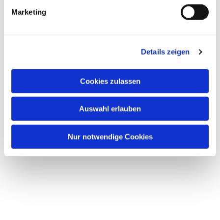
g
Marketing
u
n
g
Details zeigen
s
a
u
Cookies zulassen
s
w
Auswahl erlauben
a
h
l
Nur notwendige Cookies