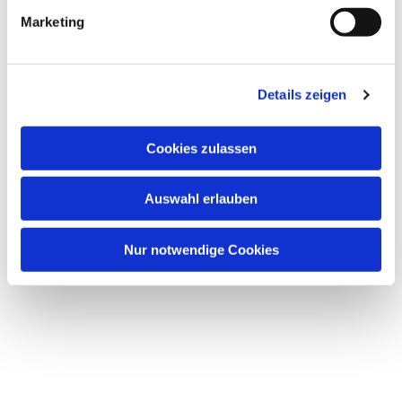
g
Marketing
u
n
g
Details zeigen
s
a
u
Cookies zulassen
s
w
Auswahl erlauben
a
h
l
Nur notwendige Cookies