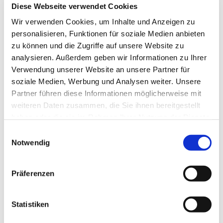
Diese Webseite verwendet Cookies
Wir verwenden Cookies, um Inhalte und Anzeigen zu
personalisieren, Funktionen für soziale Medien anbieten
zu können und die Zugriffe auf unsere Website zu
analysieren. Außerdem geben wir Informationen zu Ihrer
Verwendung unserer Website an unsere Partner für
soziale Medien, Werbung und Analysen weiter. Unsere
Partner führen diese Informationen möglicherweise mit
weiteren Daten zusammen, die Sie ihnen bereitgestellt
haben oder die sie im Rahmen Ihrer Nutzung der Dienste
gesammelt haben.
E
Notwendig
i
n
w
Präferenzen
i
l
l
Statistiken
i
Dies könnte Sie auch interessieren