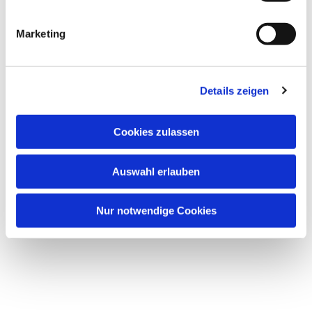
i
Dies könnte Sie auch interessieren
g
Marketing
u
n
g
Details zeigen
s
a
u
Cookies zulassen
s
w
Auswahl erlauben
a
h
l
Nur notwendige Cookies