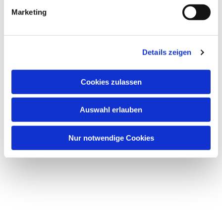
g
Marketing
u
n
g
Details zeigen
s
a
u
Cookies zulassen
s
w
Auswahl erlauben
a
h
l
Nur notwendige Cookies