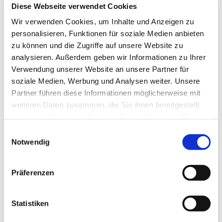
Diese Webseite verwendet Cookies
Wir verwenden Cookies, um Inhalte und Anzeigen zu
personalisieren, Funktionen für soziale Medien anbieten
zu können und die Zugriffe auf unsere Website zu
analysieren. Außerdem geben wir Informationen zu Ihrer
Verwendung unserer Website an unsere Partner für
soziale Medien, Werbung und Analysen weiter. Unsere
Partner führen diese Informationen möglicherweise mit
weiteren Daten zusammen, die Sie ihnen bereitgestellt
haben oder die sie im Rahmen Ihrer Nutzung der Dienste
gesammelt haben.
E
Notwendig
i
n
w
Präferenzen
i
l
l
Statistiken
Dies könnte Sie auch interessieren
i