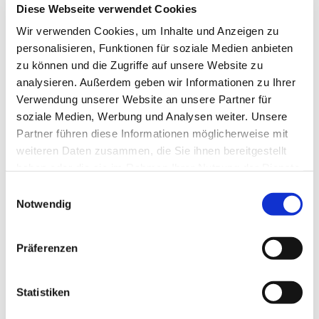
Diese Webseite verwendet Cookies
Wir verwenden Cookies, um Inhalte und Anzeigen zu
personalisieren, Funktionen für soziale Medien anbieten
zu können und die Zugriffe auf unsere Website zu
analysieren. Außerdem geben wir Informationen zu Ihrer
Verwendung unserer Website an unsere Partner für
soziale Medien, Werbung und Analysen weiter. Unsere
Partner führen diese Informationen möglicherweise mit
weiteren Daten zusammen, die Sie ihnen bereitgestellt
haben oder die sie im Rahmen Ihrer Nutzung der Dienste
gesammelt haben.
E
Notwendig
i
n
w
Präferenzen
i
l
l
Statistiken
Dies könnte Sie auch interessieren
i