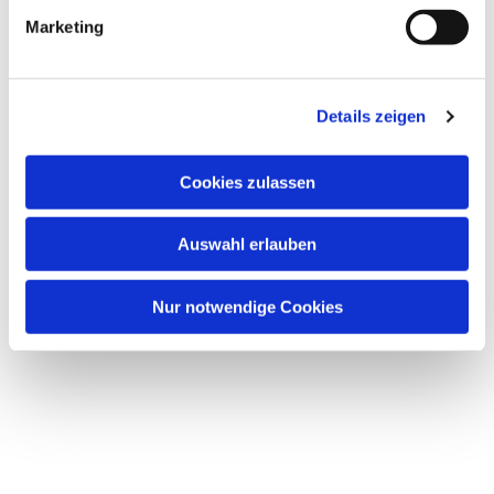
g
Marketing
u
n
g
Details zeigen
s
a
u
Cookies zulassen
s
w
Auswahl erlauben
a
h
l
Nur notwendige Cookies