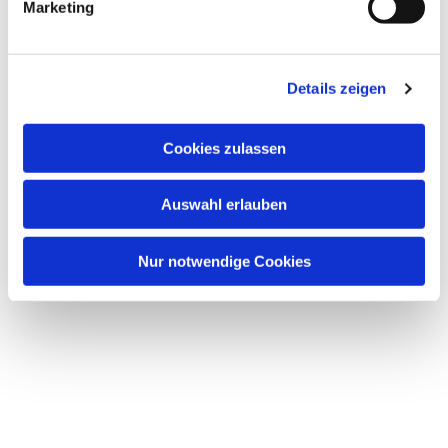
Marketing
u
n
g
Details zeigen
s
a
u
Cookies zulassen
s
w
Auswahl erlauben
a
h
l
Nur notwendige Cookies