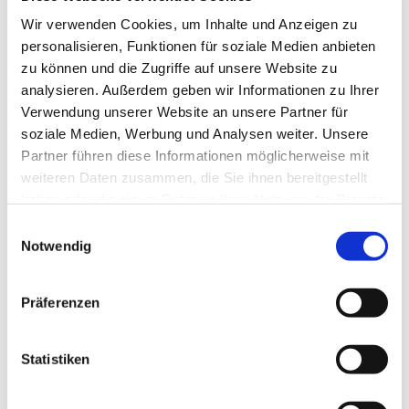
Wir verwenden Cookies, um Inhalte und Anzeigen zu
personalisieren, Funktionen für soziale Medien anbieten
zu können und die Zugriffe auf unsere Website zu
analysieren. Außerdem geben wir Informationen zu Ihrer
Verwendung unserer Website an unsere Partner für
soziale Medien, Werbung und Analysen weiter. Unsere
Partner führen diese Informationen möglicherweise mit
weiteren Daten zusammen, die Sie ihnen bereitgestellt
haben oder die sie im Rahmen Ihrer Nutzung der Dienste
gesammelt haben.
E
Notwendig
i
n
w
Präferenzen
i
l
l
Statistiken
Dies könnte Sie auch interessieren
i
g