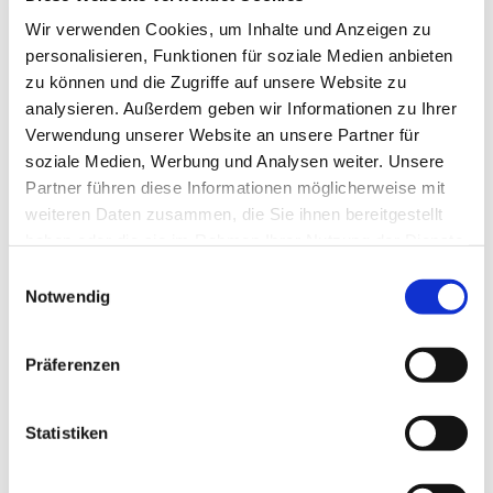
Wir verwenden Cookies, um Inhalte und Anzeigen zu
personalisieren, Funktionen für soziale Medien anbieten
zu können und die Zugriffe auf unsere Website zu
analysieren. Außerdem geben wir Informationen zu Ihrer
Verwendung unserer Website an unsere Partner für
soziale Medien, Werbung und Analysen weiter. Unsere
Partner führen diese Informationen möglicherweise mit
weiteren Daten zusammen, die Sie ihnen bereitgestellt
haben oder die sie im Rahmen Ihrer Nutzung der Dienste
gesammelt haben.
E
Notwendig
i
n
w
Präferenzen
i
l
l
Statistiken
Dies könnte Sie auch interessieren
i
g