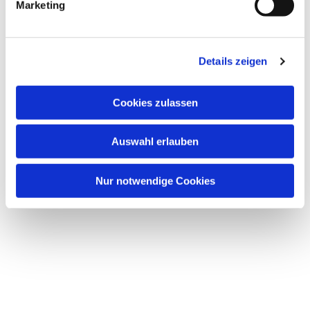
Marketing
u
n
g
Details zeigen
s
a
u
Cookies zulassen
s
w
Auswahl erlauben
a
h
l
Nur notwendige Cookies