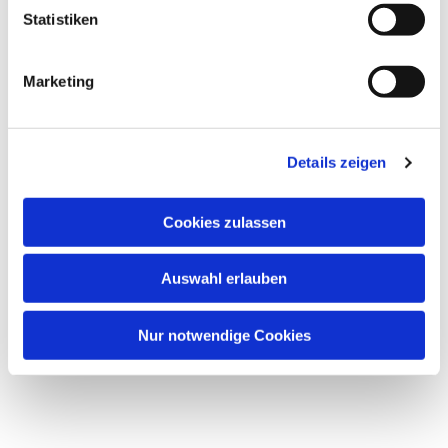
l
Statistiken
i
g
Marketing
u
Dies könnte Sie auch interessieren
n
g
Details zeigen
s
a
u
Cookies zulassen
s
w
Auswahl erlauben
a
h
l
Nur notwendige Cookies