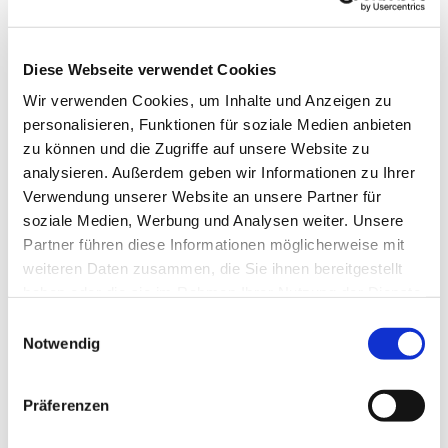
Musikth
eater.
Details zu uns sind auf der Website
www.ensemble-
Diese Webseite verwendet Cookies
estragon.de
zu finden.
Wir verwenden Cookies, um Inhalte und Anzeigen zu
personalisieren, Funktionen für soziale Medien anbieten
zu können und die Zugriffe auf unsere Website zu
analysieren. Außerdem geben wir Informationen zu Ihrer
Verwendung unserer Website an unsere Partner für
soziale Medien, Werbung und Analysen weiter. Unsere
Partner führen diese Informationen möglicherweise mit
weiteren Daten zusammen, die Sie ihnen bereitgestellt
haben oder die sie im Rahmen Ihrer Nutzung der Dienste
gesammelt haben.
E
Notwendig
i
n
w
Präferenzen
i
l