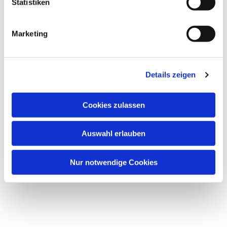
l
Statistiken
i
g
Marketing
Dies könnte Sie auch interessieren
u
n
g
Details zeigen
s
a
u
Cookies zulassen
s
w
Auswahl erlauben
a
h
l
Nur notwendige Cookies