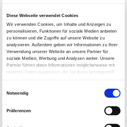
Details zu uns sind auf der Website
www.ensemble-
estragon.de
zu finden.
Diese Webseite verwendet Cookies
Wir verwenden Cookies, um Inhalte und Anzeigen zu
personalisieren, Funktionen für soziale Medien anbieten
zu können und die Zugriffe auf unsere Website zu
analysieren. Außerdem geben wir Informationen zu Ihrer
Verwendung unserer Website an unsere Partner für
soziale Medien, Werbung und Analysen weiter. Unsere
Partner führen diese Informationen möglicherweise mit
weiteren Daten zusammen, die Sie ihnen bereitgestellt
haben oder die sie im Rahmen Ihrer Nutzung der Dienste
gesammelt haben.
E
Notwendig
i
n
w
Präferenzen
i
l