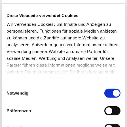
Details zu uns sind auf der Website
www.ensemble-
estragon.de
zu finden.
Diese Webseite verwendet Cookies
Wir verwenden Cookies, um Inhalte und Anzeigen zu
personalisieren, Funktionen für soziale Medien anbieten
zu können und die Zugriffe auf unsere Website zu
analysieren. Außerdem geben wir Informationen zu Ihrer
Verwendung unserer Website an unsere Partner für
soziale Medien, Werbung und Analysen weiter. Unsere
Partner führen diese Informationen möglicherweise mit
weiteren Daten zusammen, die Sie ihnen bereitgestellt
haben oder die sie im Rahmen Ihrer Nutzung der Dienste
gesammelt haben.
E
Notwendig
i
n
w
Präferenzen
i
l