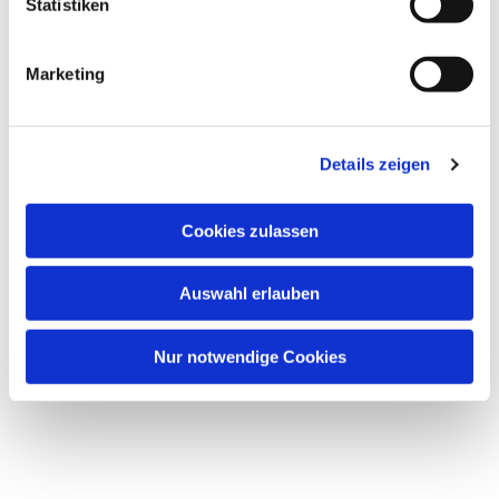
l
Statistiken
i
g
Marketing
Dies könnte Sie auch interessieren
u
n
g
Details zeigen
s
a
u
Cookies zulassen
s
w
Auswahl erlauben
a
h
l
Nur notwendige Cookies