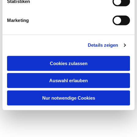
l
Statistiken
i
g
Marketing
Dies könnte Sie auch interessieren
u
n
g
Details zeigen
s
a
u
Cookies zulassen
s
w
Auswahl erlauben
a
h
l
Nur notwendige Cookies