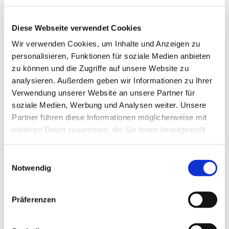
Details zu uns sind auf der Website
www.ensemble-
estragon.de
zu finden.
Diese Webseite verwendet Cookies
Wir verwenden Cookies, um Inhalte und Anzeigen zu
personalisieren, Funktionen für soziale Medien anbieten
zu können und die Zugriffe auf unsere Website zu
analysieren. Außerdem geben wir Informationen zu Ihrer
Verwendung unserer Website an unsere Partner für
soziale Medien, Werbung und Analysen weiter. Unsere
Partner führen diese Informationen möglicherweise mit
weiteren Daten zusammen, die Sie ihnen bereitgestellt
haben oder die sie im Rahmen Ihrer Nutzung der Dienste
gesammelt haben.
E
Notwendig
i
n
w
Präferenzen
i
l