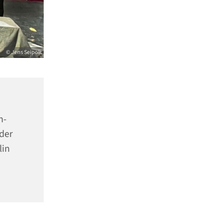
© Jens Seipolt
n-
der
lin