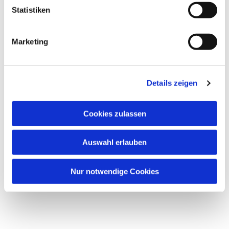
l
Statistiken
i
g
Marketing
u
Dies könnte Sie auch interessieren
n
g
Details zeigen
s
a
u
Cookies zulassen
s
w
Auswahl erlauben
a
h
l
Nur notwendige Cookies