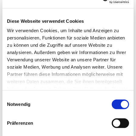
Musikth
eater.
Details zu uns sind auf der Website
www.ensemble-
Diese Webseite verwendet Cookies
estragon.de
zu finden.
Wir verwenden Cookies, um Inhalte und Anzeigen zu
personalisieren, Funktionen für soziale Medien anbieten
zu können und die Zugriffe auf unsere Website zu
analysieren. Außerdem geben wir Informationen zu Ihrer
Verwendung unserer Website an unsere Partner für
soziale Medien, Werbung und Analysen weiter. Unsere
Partner führen diese Informationen möglicherweise mit
weiteren Daten zusammen, die Sie ihnen bereitgestellt
haben oder die sie im Rahmen Ihrer Nutzung der Dienste
gesammelt haben.
E
Notwendig
i
n
w
Präferenzen
i
l