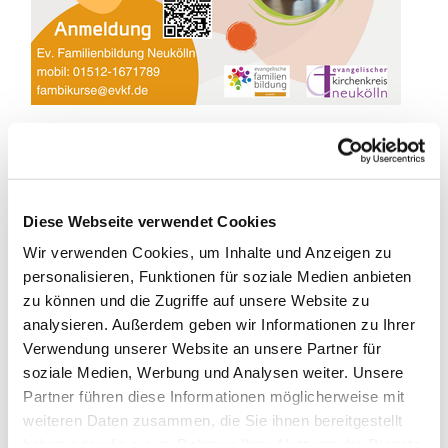
Vielseitiges Übungsprogramm für die Rücken- und
Schultermuskulatur
Diese Webseite verwendet Cookies
Ein ganzheitlicher Methodenmix aus Dehnung,
Wir verwenden Cookies, um Inhalte und Anzeigen zu
Bewegung, Vitalisierung und Entspannung als Selbsthilfe
personalisieren, Funktionen für soziale Medien anbieten
für Alltag und Beruf, für Anfänger*innen und
zu können und die Zugriffe auf unsere Website zu
Fortgeschrittene, Jung und Alt.
analysieren. Außerdem geben wir Informationen zu Ihrer
Verwendung unserer Website an unsere Partner für
Das sanfte Ausdauertraining kräftigt den gesamten
soziale Medien, Werbung und Analysen weiter. Unsere
Körper, korrigiert Fehlhaltungen und macht fit. Die
Partner führen diese Informationen möglicherweise mit
alltagstauglichen Übungen können selbstständig zur
weiteren Daten zusammen, die Sie ihnen bereitgestellt
Rückenentspannung, Muskeldehnung und als
haben oder die sie im Rahmen Ihrer Nutzung der Dienste