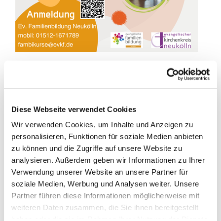
Vielseitiges Übungsprogramm für die Rücken- und
Schultermuskulatur
Diese Webseite verwendet Cookies
Ein ganzheitlicher Methodenmix aus Dehnung,
Wir verwenden Cookies, um Inhalte und Anzeigen zu
Bewegung, Vitalisierung und Entspannung als Selbsthilfe
personalisieren, Funktionen für soziale Medien anbieten
für Alltag und Beruf, für Anfänger*innen und
zu können und die Zugriffe auf unsere Website zu
Fortgeschrittene, Jung und Alt.
analysieren. Außerdem geben wir Informationen zu Ihrer
Verwendung unserer Website an unsere Partner für
Das sanfte Ausdauertraining kräftigt den gesamten
soziale Medien, Werbung und Analysen weiter. Unsere
Körper, korrigiert Fehlhaltungen und macht fit. Die
Partner führen diese Informationen möglicherweise mit
alltagstauglichen Übungen können selbstständig zur
weiteren Daten zusammen, die Sie ihnen bereitgestellt
Rückenentspannung, Muskeldehnung und als
haben oder die sie im Rahmen Ihrer Nutzung der Dienste