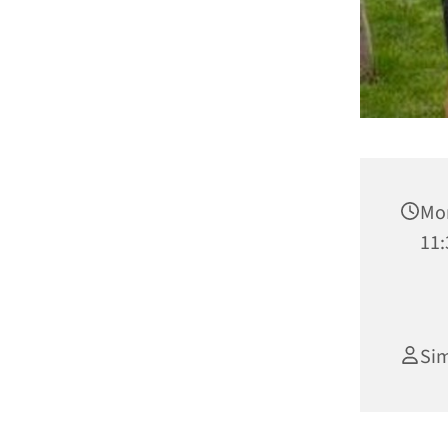
Mon
11:
Si