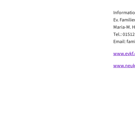
Informati
Ev. Famili
Maria-M. 
Tel.: 01512
Email: fa
www.evkf.
www.neukoe