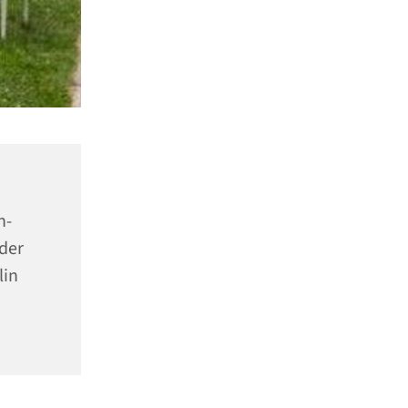
n-
der
lin