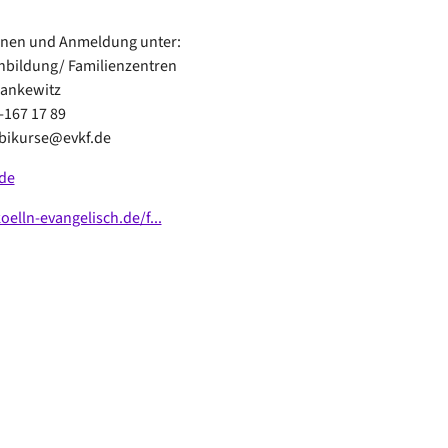
onen und Anmeldung unter:
enbildung/ Familienzentren
Hankewitz
-167 17 89
mbikurse@evkf.de
de
lln-evangelisch.de/f...