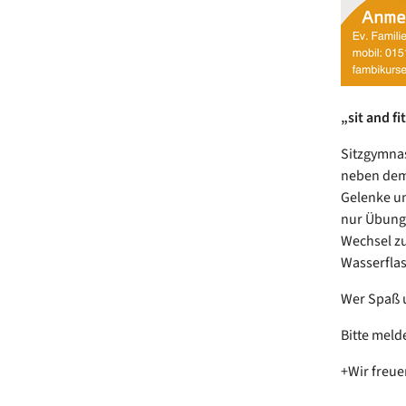
„sit and f
Sitzgymnas
neben dem 
Gelenke un
nur Übunge
Wechsel z
Wasserflas
Wer Spaß u
Bitte meld
+Wir freue