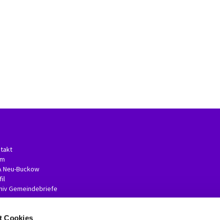
takt
am
A Neu-Buckow
il
hiv Gemeindebriefe
t Cookies