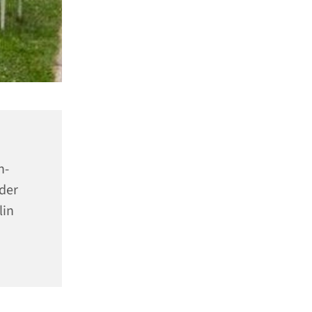
n-
der
lin