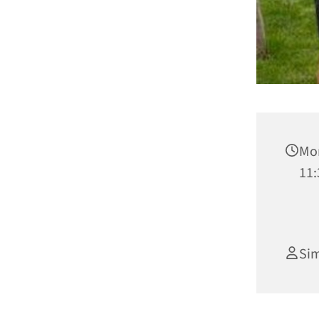
Mon
11:
Si