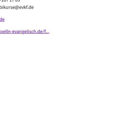
mbikurse@evkf.de
de
lln-evangelisch.de/f...