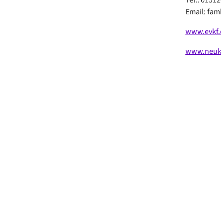
Email: fa
www.evkf.
www.neukoe