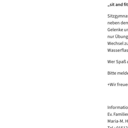
„sit and f
Sitzgymnas
neben dem 
Gelenke un
nur Übunge
Wechsel z
Wasserflas
Wer Spaß u
Bitte meld
+Wir freue
Informati
Ev. Famili
Maria-M. 
Tel.: 01512