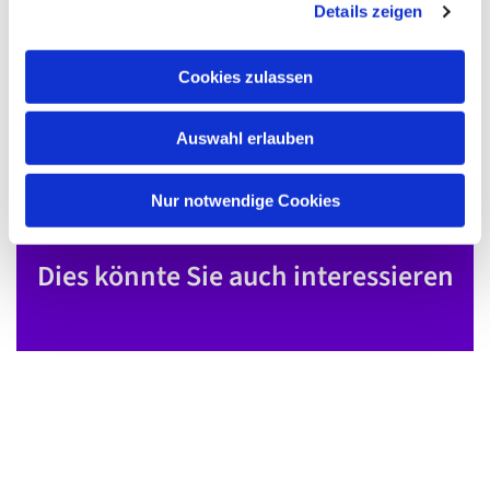
Details zeigen
s
a
u
Cookies zulassen
s
w
Auswahl erlauben
a
h
l
Nur notwendige Cookies
Dies könnte Sie auch interessieren