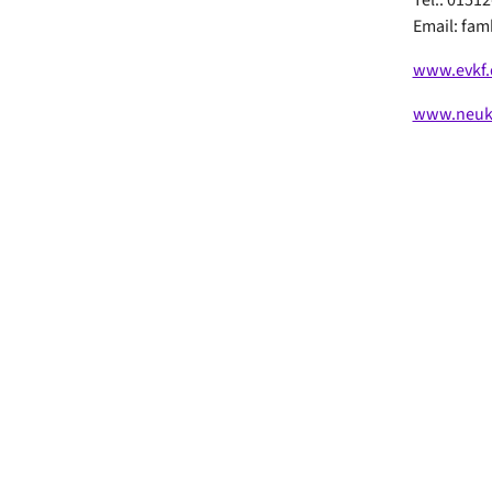
Email: fa
www.evkf.
www.neukoe