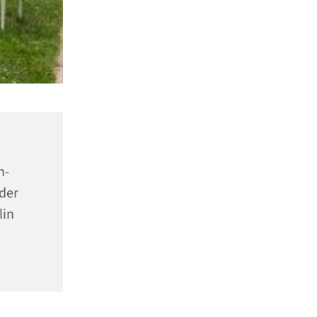
n-
der
lin