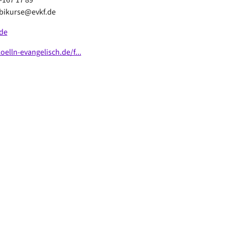
mbikurse@evkf.de
de
lln-evangelisch.de/f...