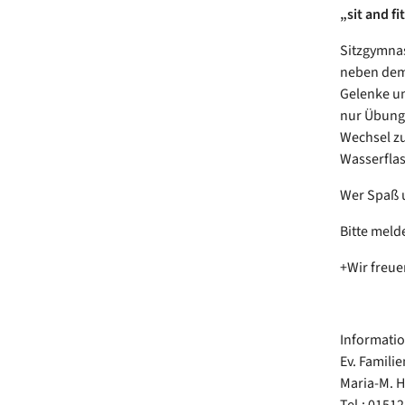
„sit and f
Sitzgymnas
neben dem 
Gelenke un
nur Übunge
Wechsel z
Wasserflas
Wer Spaß u
Bitte meld
+Wir freue
Informati
Ev. Famili
Maria-M. 
Tel.: 01512