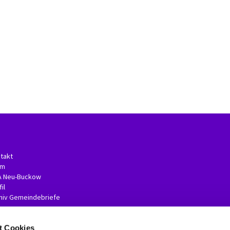
takt
am
A Neu-Buckow
il
hiv Gemeindebriefe
t Cookies