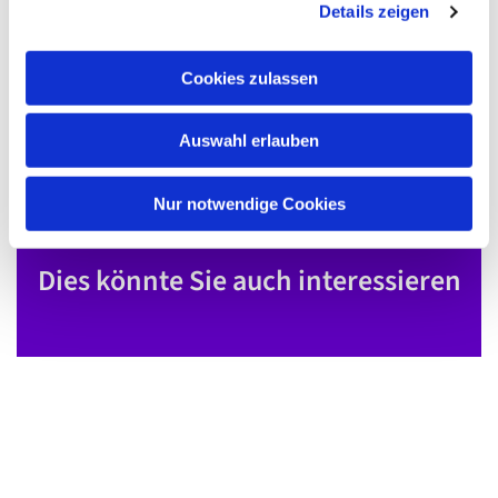
Details zeigen
s
a
u
Cookies zulassen
s
w
Auswahl erlauben
a
h
l
Nur notwendige Cookies
Dies könnte Sie auch interessieren