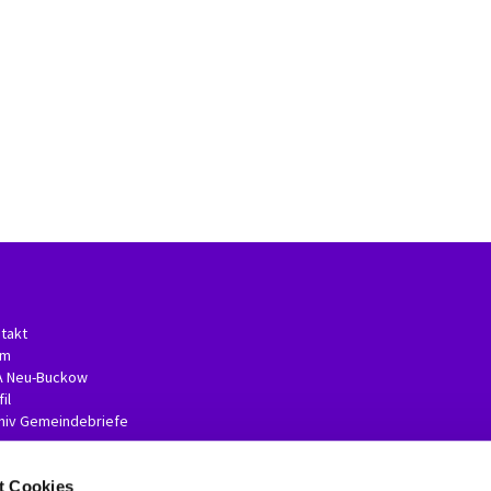
takt
am
A Neu-Buckow
il
hiv Gemeindebriefe
t Cookies