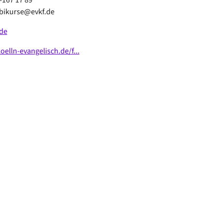
mbikurse@evkf.de
de
lln-evangelisch.de/f...