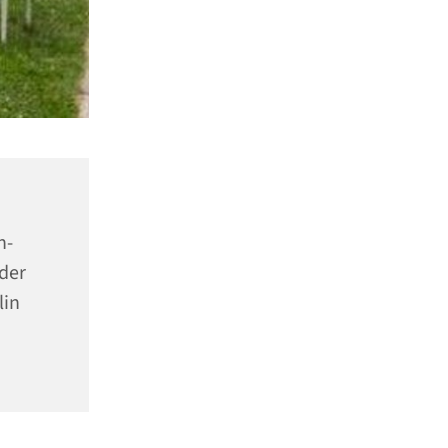
n-
der
lin