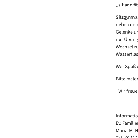
„sit and f
Sitzgymnas
neben dem 
Gelenke un
nur Übunge
Wechsel z
Wasserflas
Wer Spaß u
Bitte meld
+Wir freue
Informati
Ev. Famili
Maria-M. 
Tel.: 01512