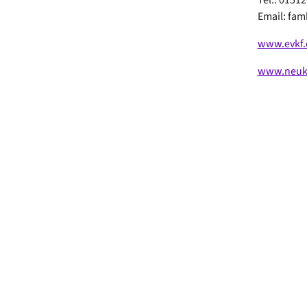
Email: fa
www.evkf.
www.neukoe