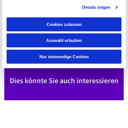
g
Details zeigen
s
a
u
Cookies zulassen
s
w
Auswahl erlauben
a
h
l
Nur notwendige Cookies
Dies könnte Sie auch interessieren