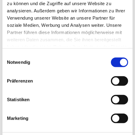
zu können und die Zugriffe auf unsere Website zu
analysieren. Außerdem geben wir Informationen zu Ihrer
Informationen und Anmeldung unter:
Verwendung unserer Website an unsere Partner für
Ev. Familienbildung/ Familienzentren
soziale Medien, Werbung und Analysen weiter. Unsere
Maria-M. Hankewitz
Partner führen diese Informationen möglicherweise mit
Tel.: 01512-167 17 89
weiteren Daten zusammen, die Sie ihnen bereitgestellt
Email: fambikurse@evkf.de
haben oder die sie im Rahmen Ihrer Nutzung der Dienste
gesammelt haben.
www.evkf.de
E
Notwendig
i
www.neukoelln-evangelisch.de/f...
n
w
Präferenzen
i
l
l
Statistiken
i
g
Marketing
u
n