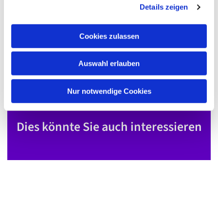
Details zeigen
s
a
u
Cookies zulassen
s
w
Auswahl erlauben
a
h
l
Nur notwendige Cookies
Dies könnte Sie auch interessieren