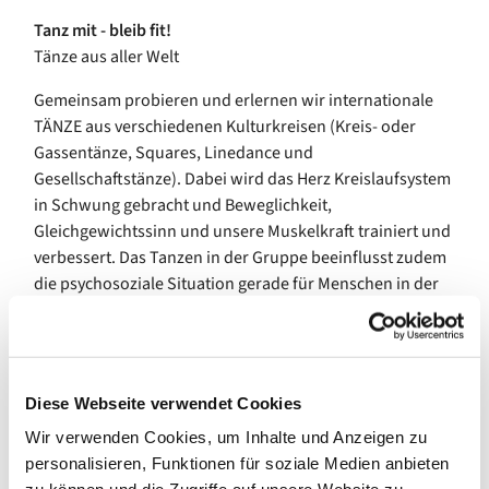
Tanz mit - bleib fit!
Tänze aus aller Welt
Gemeinsam probieren und erlernen wir internationale
TÄNZE aus verschiedenen Kulturkreisen (Kreis- oder
Gassentänze, Squares, Linedance und
Gesellschaftstänze). Dabei wird das Herz Kreislaufsystem
in Schwung gebracht und Beweglichkeit,
Gleichgewichtssinn und unsere Muskelkraft trainiert und
verbessert. Das Tanzen in der Gruppe beeinflusst zudem
die psychosoziale Situation gerade für Menschen in der
zweiten Lebenshälfte positiv. Die Kombination von
Bewegung und Gedächtnistraining im Zusammenspiel
mit Musik und Rhythmus stellt ein hervorragendes
Training zur Sturzprophylaxe dar.
Diese Webseite verwendet Cookies
Bitte melden Sie sich vorab bei uns an!
Wir verwenden Cookies, um Inhalte und Anzeigen zu
personalisieren, Funktionen für soziale Medien anbieten
Wir freuen uns auf Sie.