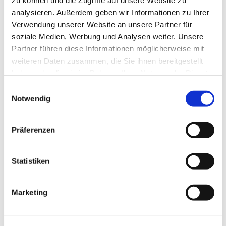
zu können und die Zugriffe auf unsere Website zu
analysieren. Außerdem geben wir Informationen zu Ihrer
Informationen und Anmeldung unter:
Verwendung unserer Website an unsere Partner für
Ev. Familienbildung/ Familienzentren
soziale Medien, Werbung und Analysen weiter. Unsere
Maria-M. Hankewitz
Partner führen diese Informationen möglicherweise mit
Tel.: 01512-167 17 89
weiteren Daten zusammen, die Sie ihnen bereitgestellt
Email: fambikurse@evkf.de
haben oder die sie im Rahmen Ihrer Nutzung der Dienste
www.evkf.de
gesammelt haben.
E
Notwendig
i
www.neukoelln-evangelisch.de/f...
n
w
Präferenzen
i
l
l
Statistiken
i
g
Marketing
u
n
g