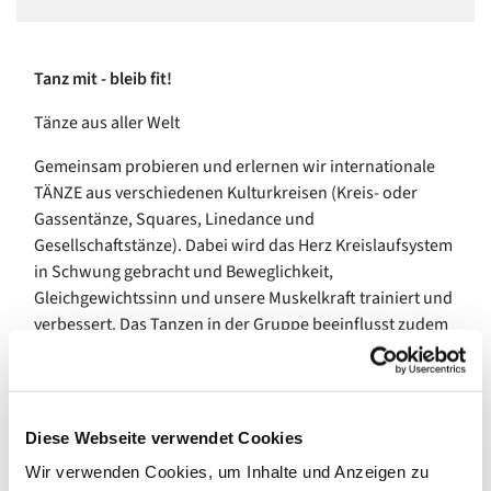
Tanz mit - bleib fit!
Tänze aus aller Welt
Gemeinsam probieren und erlernen wir internationale
TÄNZE aus verschiedenen Kulturkreisen (Kreis- oder
Gassentänze, Squares, Linedance und
Gesellschaftstänze). Dabei wird das Herz Kreislaufsystem
in Schwung gebracht und Beweglichkeit,
Gleichgewichtssinn und unsere Muskelkraft trainiert und
verbessert. Das Tanzen in der Gruppe beeinflusst zudem
die psychosoziale Situation gerade für Menschen in der
zweiten Lebenshälfte positiv. Die Kombination von
Bewegung und Gedächtnistraining im Zusammenspiel
mit Musik und Rhythmus stellt ein hervorragendes
Diese Webseite verwendet Cookies
Training zur Sturzprophylaxe dar.
Wir verwenden Cookies, um Inhalte und Anzeigen zu