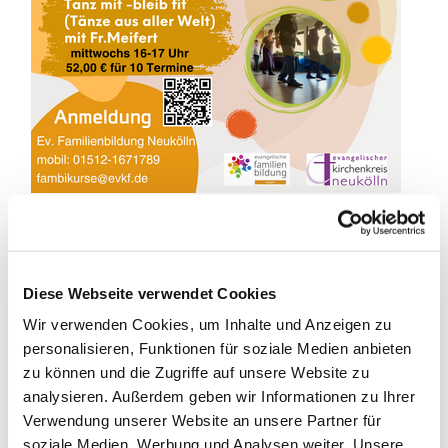
Diese Webseite verwendet Cookies
Tanz mit - bleib fit!
Wir verwenden Cookies, um Inhalte und Anzeigen zu
Tänze aus aller Welt
personalisieren, Funktionen für soziale Medien anbieten
zu können und die Zugriffe auf unsere Website zu
Gemeinsam probieren und erlernen wir internationale
analysieren. Außerdem geben wir Informationen zu Ihrer
TÄNZE aus verschiedenen Kulturkreisen (Kreis- oder
Verwendung unserer Website an unsere Partner für
Gassentänze, Squares, Linedance und
soziale Medien, Werbung und Analysen weiter. Unsere