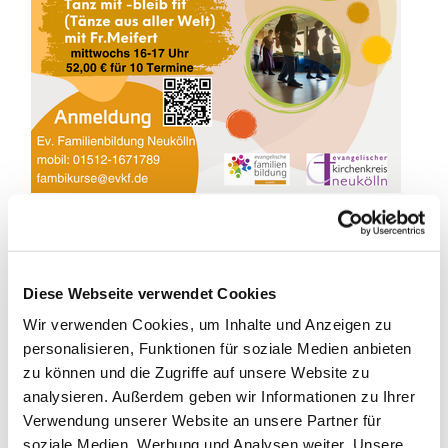
Diese Webseite verwendet Cookies
Tanz mit - bleib fit!
Wir verwenden Cookies, um Inhalte und Anzeigen zu
Tänze aus aller Welt
personalisieren, Funktionen für soziale Medien anbieten
zu können und die Zugriffe auf unsere Website zu
Gemeinsam probieren und erlernen wir internationale
analysieren. Außerdem geben wir Informationen zu Ihrer
TÄNZE aus verschiedenen Kulturkreisen (Kreis- oder
Verwendung unserer Website an unsere Partner für
Gassentänze, Squares, Linedance und
soziale Medien, Werbung und Analysen weiter. Unsere