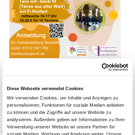
Diese Webseite verwendet Cookies
Tanz mit - bleib fit!
Wir verwenden Cookies, um Inhalte und Anzeigen zu
Tänze aus aller Welt
personalisieren, Funktionen für soziale Medien anbieten
zu können und die Zugriffe auf unsere Website zu
Gemeinsam probieren und erlernen wir internationale
analysieren. Außerdem geben wir Informationen zu Ihrer
TÄNZE aus verschiedenen Kulturkreisen (Kreis- oder
Verwendung unserer Website an unsere Partner für
Gassentänze, Squares, Linedance und
soziale Medien, Werbung und Analysen weiter. Unsere