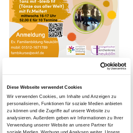
Diese Webseite verwendet Cookies
Tanz mit - bleib fit!
Wir verwenden Cookies, um Inhalte und Anzeigen zu
Tänze aus aller Welt
personalisieren, Funktionen für soziale Medien anbieten
zu können und die Zugriffe auf unsere Website zu
Gemeinsam probieren und erlernen wir internationale
analysieren. Außerdem geben wir Informationen zu Ihrer
TÄNZE aus verschiedenen Kulturkreisen (Kreis- oder
Verwendung unserer Website an unsere Partner für
Gassentänze, Squares, Linedance und
soziale Medien, Werbung und Analysen weiter. Unsere