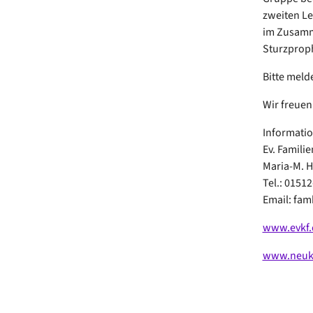
zweiten Le
im Zusamme
Sturzproph
Bitte meld
Wir freuen
Informati
Ev. Famili
Maria-M. 
Tel.: 01512
Email: fa
www.evkf.
www.neukoe