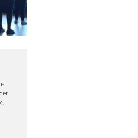
n-
der
e,