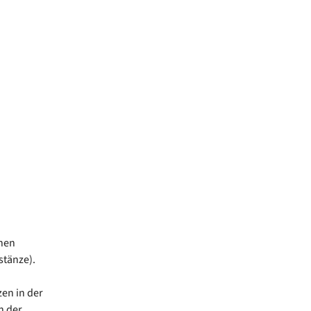
nen
stänze).
en in der
n der