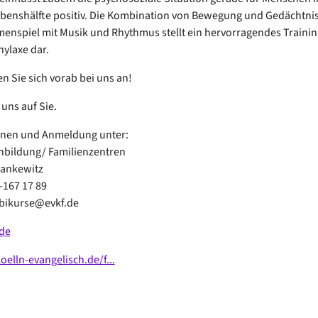
benshälfte positiv. Die Kombination von Bewegung und Gedächtnis
nspiel mit Musik und Rhythmus stellt ein hervorragendes Trainin
ylaxe dar.
en Sie sich vorab bei uns an!
 uns auf Sie.
onen und Anmeldung unter:
enbildung/ Familienzentren
Hankewitz
-167 17 89
mbikurse@evkf.de
de
lln-evangelisch.de/f...