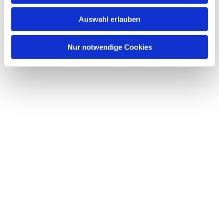
www.neukoelln-evangelisch.de/f...
w
Auswahl erlauben
a
h
l
Nur notwendige Cookies