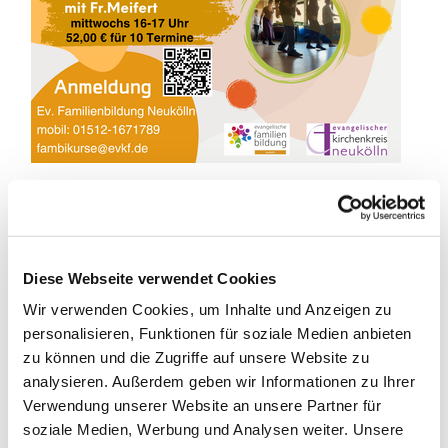
Tanz mit - bleib fit!
Diese Webseite verwendet Cookies
Wir verwenden Cookies, um Inhalte und Anzeigen zu
Tänze aus aller Welt
personalisieren, Funktionen für soziale Medien anbieten
Gemeinsam probieren und erlernen wir internationale
zu können und die Zugriffe auf unsere Website zu
TÄNZE aus verschiedenen Kulturkreisen (Kreis- oder
analysieren. Außerdem geben wir Informationen zu Ihrer
Gassentänze, Squares, Linedance und
Verwendung unserer Website an unsere Partner für
Gesellschaftstänze). Dabei wird das Herz Kreislaufsystem
soziale Medien, Werbung und Analysen weiter. Unsere