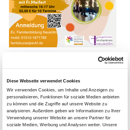
Tanz mit - bleib fit!
Diese Webseite verwendet Cookies
Wir verwenden Cookies, um Inhalte und Anzeigen zu
Tänze aus aller Welt
personalisieren, Funktionen für soziale Medien anbieten
Gemeinsam probieren und erlernen wir internationale
zu können und die Zugriffe auf unsere Website zu
TÄNZE aus verschiedenen Kulturkreisen (Kreis- oder
analysieren. Außerdem geben wir Informationen zu Ihrer
Gassentänze, Squares, Linedance und
Verwendung unserer Website an unsere Partner für
Gesellschaftstänze). Dabei wird das Herz Kreislaufsystem
soziale Medien, Werbung und Analysen weiter. Unsere