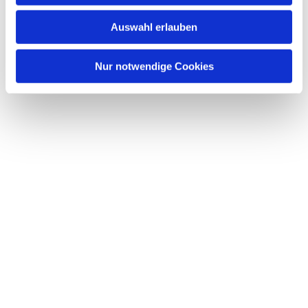
www.neukoelln-evangelisch.de/f...
w
Auswahl erlauben
a
h
l
Nur notwendige Cookies