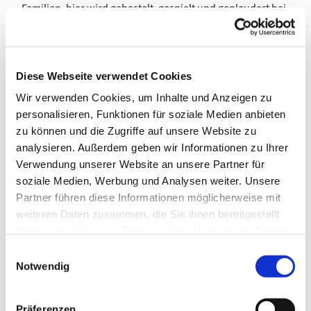
Familien, hier wird gebastelt, gespielt und geplaudert bei
Kaffee, Tee und kleinen Leckereien. Mal wird das
Hochbeet bepflanzt, mal ein Theater aufgeführt und mal
zieht sich ein Thema durch den ganzen Monat und gibt
verschiedene Kreativ- und Spielangebote dazu.
Diese Webseite verwendet Cookies
Wir verwenden Cookies, um Inhalte und Anzeigen zu
Hier ist Platz zum Austauschen, Fragen stellen und
personalisieren, Funktionen für soziale Medien anbieten
Kontakte knüpfen.
zu können und die Zugriffe auf unsere Website zu
analysieren. Außerdem geben wir Informationen zu Ihrer
Verwendung unserer Website an unsere Partner für
soziale Medien, Werbung und Analysen weiter. Unsere
Partner führen diese Informationen möglicherweise mit
weiteren Daten zusammen, die Sie ihnen bereitgestellt
haben oder die sie im Rahmen Ihrer Nutzung der Dienste
gesammelt haben.
E
Notwendig
i
n
w
Präferenzen