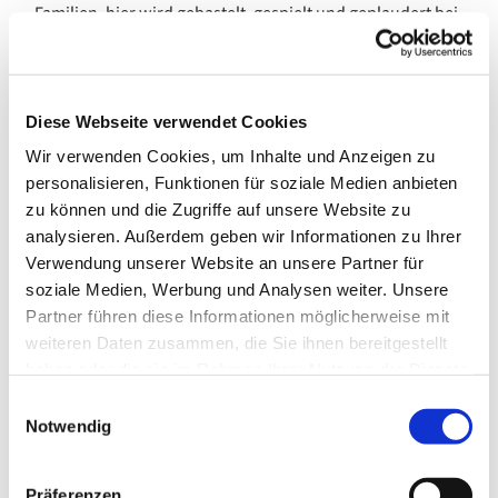
Familien, hier wird gebastelt, gespielt und geplaudert bei
Kaffee, Tee und kleinen Leckereien. Mal wird das
Hochbeet bepflanzt, mal ein Theater aufgeführt und mal
zieht sich ein Thema durch den ganzen Monat und gibt
verschiedene Kreativ- und Spielangebote dazu.
Diese Webseite verwendet Cookies
Wir verwenden Cookies, um Inhalte und Anzeigen zu
Hier ist Platz zum Austauschen, Fragen stellen und
personalisieren, Funktionen für soziale Medien anbieten
Kontakte knüpfen.
zu können und die Zugriffe auf unsere Website zu
analysieren. Außerdem geben wir Informationen zu Ihrer
Verwendung unserer Website an unsere Partner für
soziale Medien, Werbung und Analysen weiter. Unsere
Partner führen diese Informationen möglicherweise mit
weiteren Daten zusammen, die Sie ihnen bereitgestellt
haben oder die sie im Rahmen Ihrer Nutzung der Dienste
gesammelt haben.
E
Notwendig
i
n
w
Präferenzen