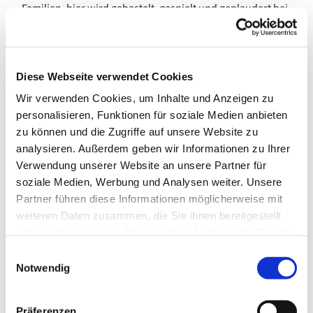
Familien, hier wird gebastelt, gespielt und geplaudert bei
Kaffee, Tee und kleinen Leckereien. Mal wird das
Hochbeet bepflanzt, mal ein Theater aufgeführt und mal
zieht sich ein Thema durch den ganzen Monat und gibt
verschiedene Kreativ- und Spielangebote dazu.
Diese Webseite verwendet Cookies
Wir verwenden Cookies, um Inhalte und Anzeigen zu
Hier ist Platz zum Austauschen, Fragen stellen und
personalisieren, Funktionen für soziale Medien anbieten
Kontakte knüpfen.
zu können und die Zugriffe auf unsere Website zu
analysieren. Außerdem geben wir Informationen zu Ihrer
Verwendung unserer Website an unsere Partner für
soziale Medien, Werbung und Analysen weiter. Unsere
Partner führen diese Informationen möglicherweise mit
weiteren Daten zusammen, die Sie ihnen bereitgestellt
haben oder die sie im Rahmen Ihrer Nutzung der Dienste
gesammelt haben.
E
Notwendig
i
n
w
Präferenzen