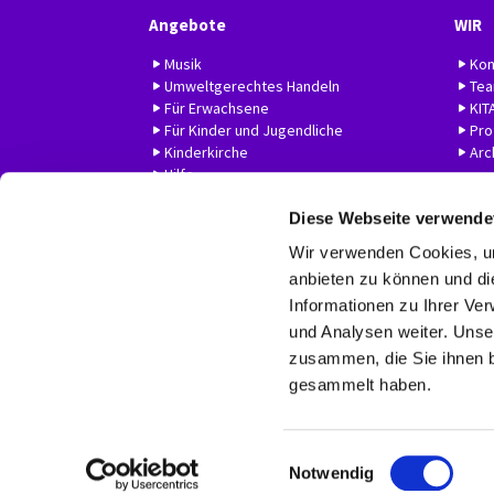
Angebote
WIR
Musik
Kon
Umweltgerechtes Handeln
Te
Für Erwachsene
KIT
Für Kinder und Jugendliche
Prof
Kinderkirche
Arc
Hilfe
Diese Webseite verwende
Wir verwenden Cookies, um
anbieten zu können und di
Informationen zu Ihrer Ve
und Analysen weiter. Unse
zusammen, die Sie ihnen b
gesammelt haben.
E
Notwendig
i