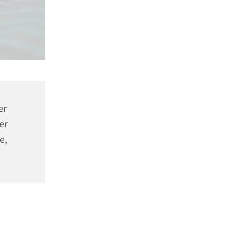
er
er
e,